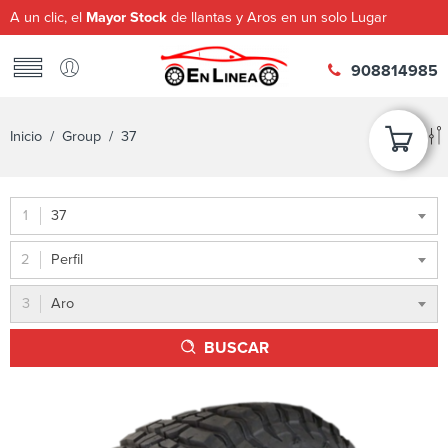
A un clic, el
Mayor Stock
de llantas y Aros en un solo Lugar
908814985
Inicio
/ Group / 37
37
Perfil
Aro
BUSCAR