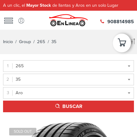
A un clic, el
Mayor Stock
de llantas y Aros en un solo Lugar
908814985
Inicio
/ Group /
265
/ 35
265
35
Aro
BUSCAR
SOLD OUT