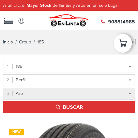
A un clic, el
Mayor Stock
de llantas y Aros en un solo Lugar
908814985
Inicio
/ Group / 185
185
Perfil
Aro
BUSCAR
NEW