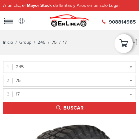
A un clic, el
Mayor Stock
de llantas y Aros en un solo Lugar
908814985
Inicio
/ Group /
245
/
75
/ 17
245
75
17
BUSCAR