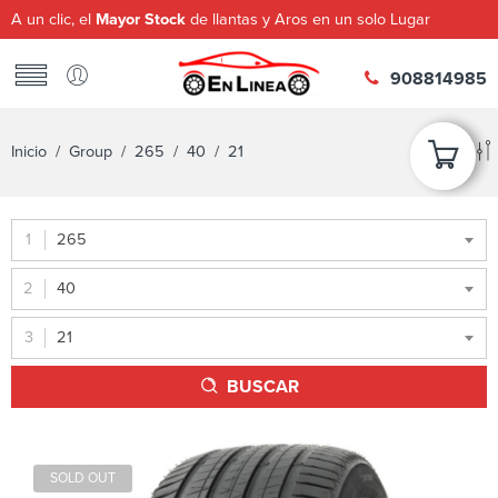
A un clic, el
Mayor Stock
de llantas y Aros en un solo Lugar
908814985
Inicio
/ Group /
265
/
40
/ 21
265
40
21
BUSCAR
SOLD OUT