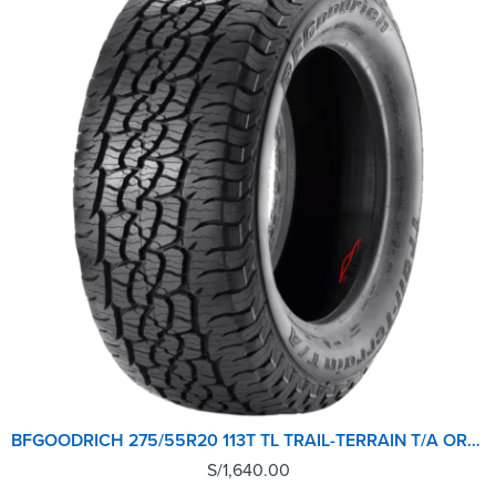
BFGOODRICH 275/55R20 113T TL TRAIL-TERRAIN T/A ORWL GO
S/
1,640.00