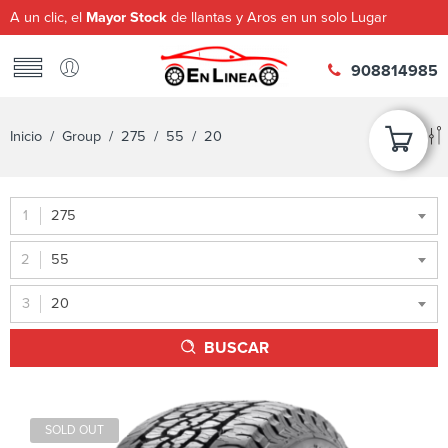
A un clic, el
Mayor Stock
de llantas y Aros en un solo Lugar
908814985
Inicio
/ Group /
275
/
55
/ 20
275
55
20
BUSCAR
SOLD OUT