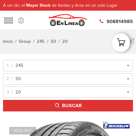
A un clic, el
Mayor Stock
de llantas y Aros en un solo Lugar
908814985
Inicio
/ Group /
245
/
50
/ 20
245
50
20
BUSCAR
SOLD OUT