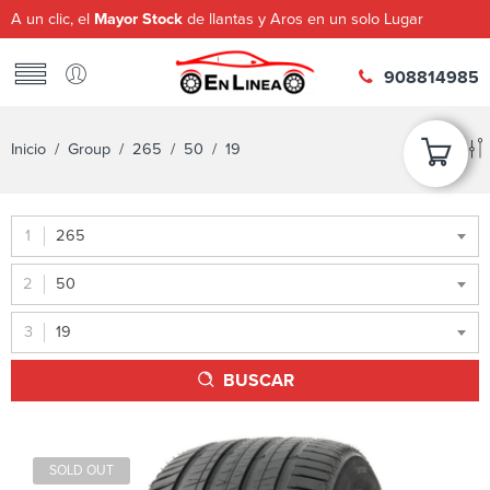
A un clic, el
Mayor Stock
de llantas y Aros en un solo Lugar
908814985
Inicio
/ Group /
265
/
50
/ 19
265
50
19
BUSCAR
SOLD OUT