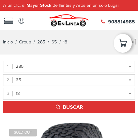
A un clic, el
Mayor Stock
de llantas y Aros en un solo Lugar
908814985
Inicio
/ Group /
285
/
65
/ 18
285
65
18
BUSCAR
SOLD OUT