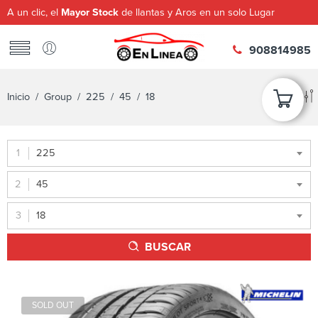
A un clic, el
Mayor Stock
de llantas y Aros en un solo Lugar
908814985
Inicio
/ Group /
225
/
45
/ 18
225
45
18
BUSCAR
SOLD OUT