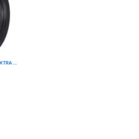
RUNFLAT 245/40R18 97Y EXTRA LOAD TL PRIMACY 3 MOE GRNX MICHELIN