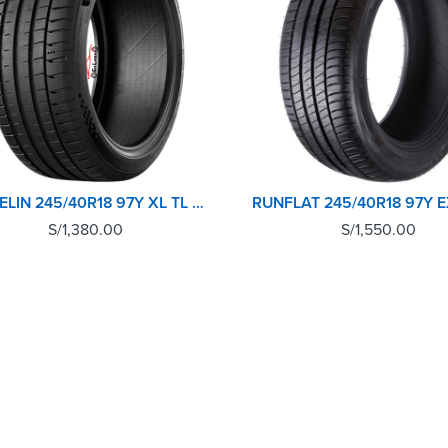
MICHELIN 245/40R18 97Y XL TL PILOT SPORT 5
S/
1,380.00
S/
1,550.00