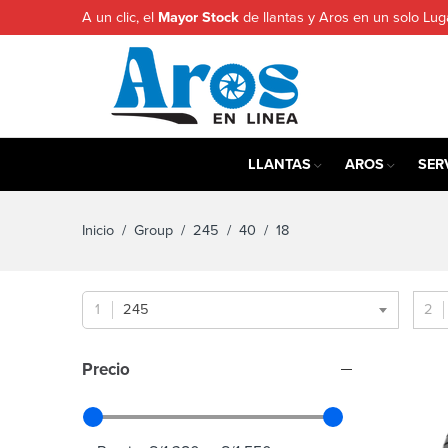
A un clic, el
Mayor Stock
de llantas y Aros en un solo Lug
LLANTAS
AROS
SER
Inicio
/ Group /
245
/
40
/ 18
245
Precio