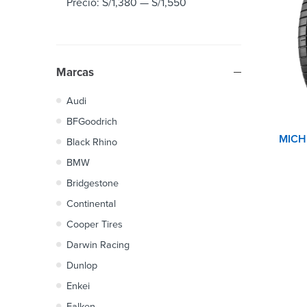
Precio:
S/1,380
—
S/1,550
Marcas
Audi
BFGoodrich
Black Rhino
BMW
Bridgestone
Continental
Cooper Tires
Darwin Racing
Dunlop
Enkei
Falken