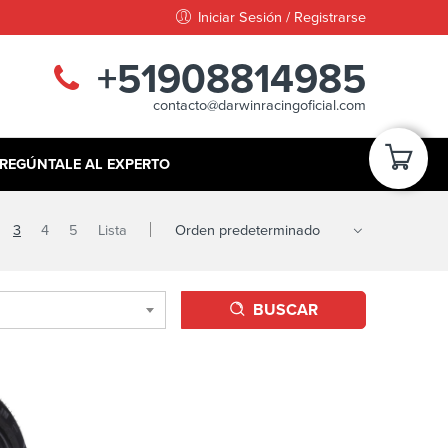
Iniciar Sesión / Registrarse
+51908814985
contacto@darwinracingoficial.com
REGÚNTALE AL EXPERTO
3
4
5
Lista
BUSCAR