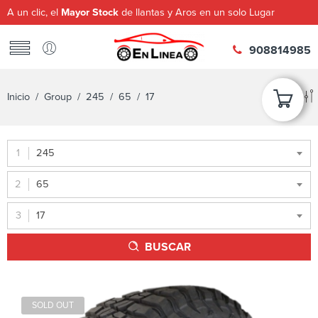
A un clic, el
Mayor Stock
de llantas y Aros en un solo Lugar
908814985
Inicio
/ Group /
245
/
65
/ 17
245
65
17
BUSCAR
SOLD OUT