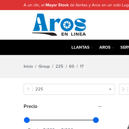
A un clic, el
Mayor Stock
de llantas y Aros en un solo Lug
LLANTAS
AROS
SER
Inicio
/ Group /
225
/
60
/ 17
225
Precio