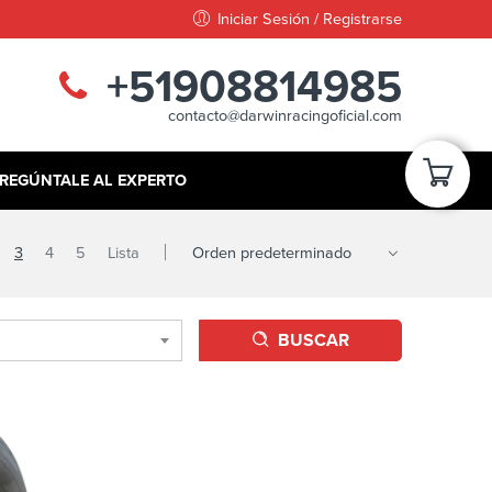
Iniciar Sesión / Registrarse
+51908814985
contacto@darwinracingoficial.com
REGÚNTALE AL EXPERTO
3
4
5
Lista
BUSCAR