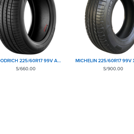
BFGOODRICH 225/60R17 99V ADVANTAGE SUV GO
S/
660.00
S/
900.00