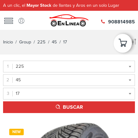
A un clic, el
Mayor Stock
de llantas y Aros en un solo Lugar
908814985
Inicio
/ Group /
225
/
45
/ 17
225
45
17
BUSCAR
NEW