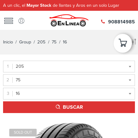
A un clic, el
Mayor Stock
de llantas y Aros en un solo Lugar
908814985
Inicio
/ Group /
205
/
75
/ 16
205
75
16
BUSCAR
SOLD OUT