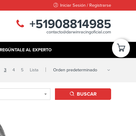
Iniciar Sesión / Registrarse
+51908814985
contacto@darwinracingoficial.com
REGÚNTALE AL EXPERTO
3
4
5
Lista
BUSCAR