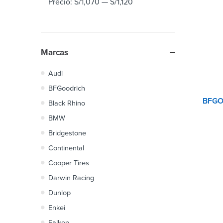
Precio:
S/1,070
—
S/1,120
Marcas
Audi
BFGoodrich
Black Rhino
BMW
Bridgestone
Continental
Cooper Tires
Darwin Racing
Dunlop
Enkei
Falken