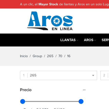
A un clic, el
Mayor Stock
de llantas y Aros en un solo Lug
LLANTAS
AROS
SER
Inicio
/ Group /
265
/
70
/ 16
265
Precio