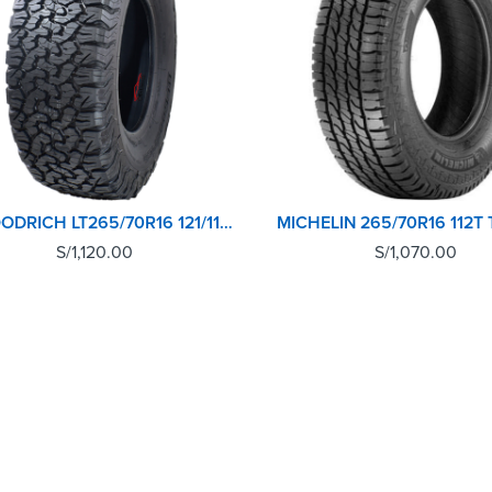
BFGOODRICH LT265/70R16 121/118S LRE ALL-TERRAIN T/A KO2
S/
1,120.00
S/
1,070.00