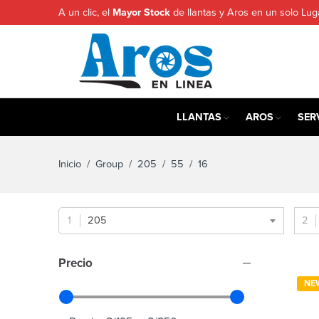
A un clic, el
Mayor Stock
de llantas y Aros en un solo Lug
LLANTAS
AROS
SER
Inicio
/ Group /
205
/
55
/ 16
205
Precio
NE