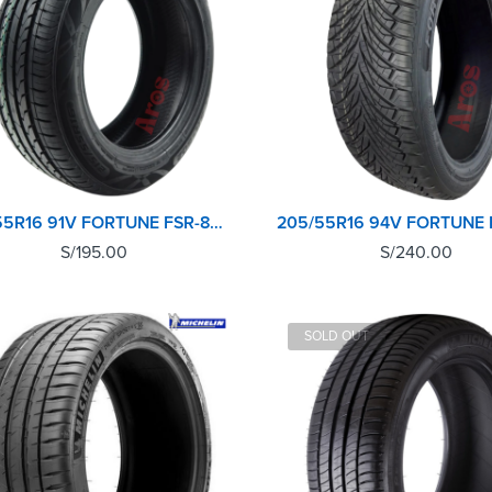
205/55R16 91V FORTUNE FSR-802 TL
S/
195.00
S/
240.00
SOLD OUT