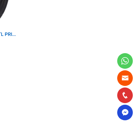
RUNFLAT 205/55R16 91W TL PRIMACY 3 GRNX MICHELIN