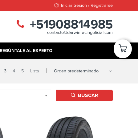
Iniciar Sesión / Registrarse
+51908814985
contacto@darwinracingoficial.com
REGÚNTALE AL EXPERTO
3
4
5
Lista
BUSCAR