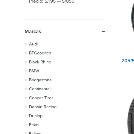
Precio:
S/195
—
S/850
Marcas
Audi
BFGoodrich
Black Rhino
BMW
Bridgestone
Continental
Cooper Tires
Darwin Racing
Dunlop
Enkei
Falken