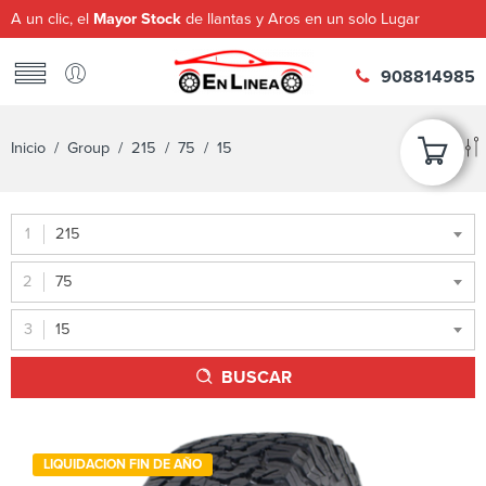
A un clic, el
Mayor Stock
de llantas y Aros en un solo Lugar
908814985
Inicio
/ Group /
215
/
75
/ 15
215
75
15
BUSCAR
LIQUIDACION FIN DE AÑO