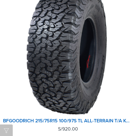
BFGOODRICH 215/75R15 100/97S TL ALL-TERRAIN T/A KO2 LRC RBLGO
S/
920.00