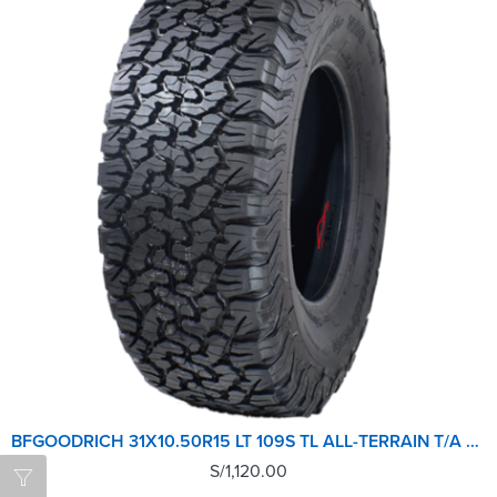
BFGOODRICH 31X10.50R15 LT 109S TL ALL-TERRAIN T/A KO2 LRC RWLGO
S/
1,120.00