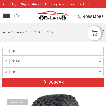
A un clic, el
Mayor Stock
de llantas y Aros en un solo Lugar
908814985
Inicio
/ Group /
31
/
10.50
/ 15
31
10.50
15
BUSCAR
SOLD OUT