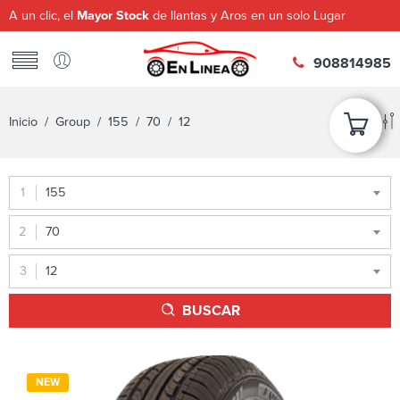
A un clic, el
Mayor Stock
de llantas y Aros en un solo Lugar
908814985
Inicio
/ Group /
155
/
70
/ 12
155
70
12
BUSCAR
NEW